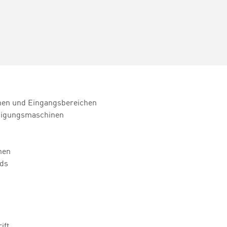
chen und Eingangsbereichen
nigungsmaschinen
nen
rds
ift