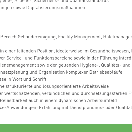
iene-, Arbeits-, Sicherheits- und Qualitätsstandards
ungen sowie Digitalisierungsmaßnahmen
 Bereich Gebäudereinigung, Facility Management, Hotelmanag
n einer leitenden Position, idealerweise im Gesundheitswesen,
er Service- und Funktionsbereiche sowie in der Führung interd
ienemanagement sowie der geltenden Hygiene-, Qualitäts- und 
insatzplanung und Organisation komplexer Betriebsabläufe
se in Wort und Schrift
e strukturierte und lösungsorientierte Arbeitsweise
r wertschätzenden, verbindlichen und durchsetzungsstarken Pe
ie Belastbarkeit auch in einem dynamischen Arbeitsumfeld
ice-Anwendungen; Erfahrung mit Dienstplanungs- oder Qualitä